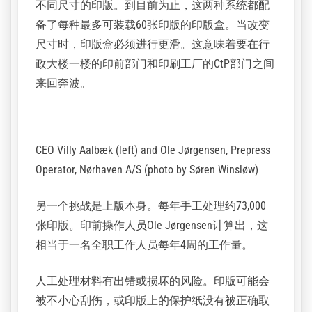
这3000万册书籍和封面是在六台宽幅卷筒胶印机
和两台单张纸胶印机上生产的，主要以单色印
刷，但也有双色和四色印刷。每天需要200到300
张Adamas印版，高峰时最多需要生产500张印
版。
印版在两个来自易客发ECO3的Avalon N16 CtP系统
上曝光。Nørhaven最大的挑战之一是它需要六种
不同尺寸的印版。到目前为止，这两种系统都配
备了每种最多可装载60张印版的印版盒。当改变
尺寸时，印版盒必须进行更滑。这意味着要在行
政大楼一楼的印前部门和印刷工厂的CtP部门之间
来回奔波。
CEO Villy Aalbæk (left) and Ole Jørgensen, Prepress