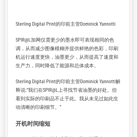
营利部门值得信赖的服务提供商。
提高打印质量和节省油墨
在易客发ECO3(前爱克发胶印解决方案部门)专业
人士的建议下，Sterling团队了解了易客发SPIR@L
加网技术，该技术可以用更有效的形状(螺旋形)取
代传统的网点。SPIR@L加网可以节省油墨，提高
打印质量，并且不需要昂贵的CTP或印刷机升级。
Sterling Digital Print的印前主管Dominick Yannotti
SPIR@L加网仅需更少的墨水即可表现相同的色
调，从而减少图像模糊并提供鲜艳的色彩，印刷
机运行速度更快，油墨更少，从而提高了速度和
生产力，同时降低了能源和总体成本。