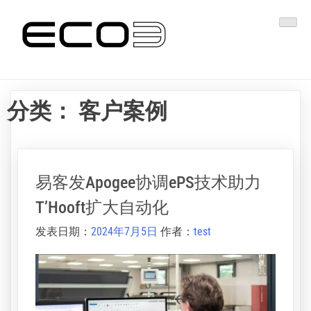
跳
易客发印艺
转
到
内
容
分类：
客户案例
易客发Apogee协调ePS技术助力
T’Hooft扩大自动化
发表日期：
2024年7月5日
作者：
test