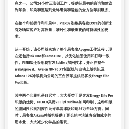
PIEREG Druckcenter位于柏林，由Erhard Pietsch和Sven Regen创
立。它于2004年初开始运营，今天是该市最具生产力的印刷
商之一。公司24小时三班倒工作，提供从最初的咨询和建议
到印前，印刷和整理到最终组装和运输的全方位印刷服务。
在整个印前操作和印刷中，PIEREG依靠易客发ECO3的创新来
有效响应客户对高质量，准时性和最重要的可持续性的要
求。
从一开始，该公司就实施了整个易客发Apogee工作流程，现
在还包括InkTune和PressTune，以优化油墨使用和打印一致
性。PIEREG还采用易客发Sublima加网技术，并正在整合
WebApproval。Avalon N8-90 XT制版机与自动上版机以及
Arkana 125冲版机为公司的三台胶印提供易客发Energy Elite
Pro印版。
其中两个印刷机是B3尺寸，大大受益于易客发Energy Elite Pro
印版的优势。PIEREG采用280 lpi Sublima加网印刷，这种印版
的坚固性和抗刮擦性允许单套印版印刷26万至30万份。同