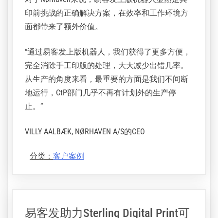
地使用叉车移动印版盒。
易客发ECO3销售经理Michael boeris表示，机器人
解决方案的成本与PlateLoader差不多，但灵活性
要大得多。该机器人无需人工干预即可处理多种
版材格式，并且速度足够快，可以同时为两个CtP
系统提供服务。
对于Nørhaven来说，易客发上版机器人显然是其
印前挑战的正确解决方案，在效率和工作环境方
面都带来了额外价值。
“通过易客发上版机器人，我们获得了更多方便，
完全消除手工印版的处理，大大减少出错几率。
从生产的角度来看，最重要的方面是我们不间断
地运行，CtP部门几乎不再有计划外的生产停
止。”