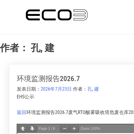
跳
易客发印艺
转
到
内
容
作者：
孔, 建
环境监测报告2026.7
发表日期：
2026年7月23日
作者：
孔, 建
EHS公示
返回
环境监测报告2026.7废气RTO酸雾吸收塔危废仓库2026.
Page
1
/
8
Zoom
100%