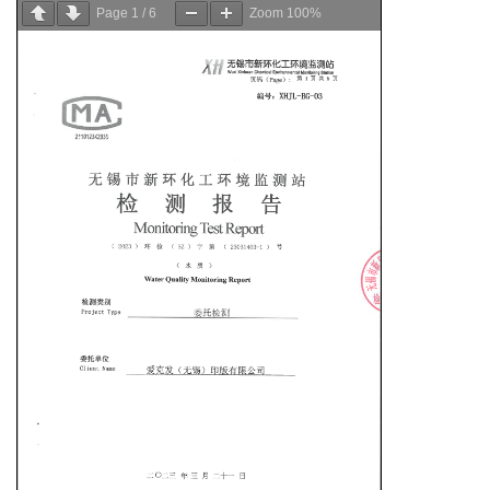
Page
1
/
6
Zoom
100%