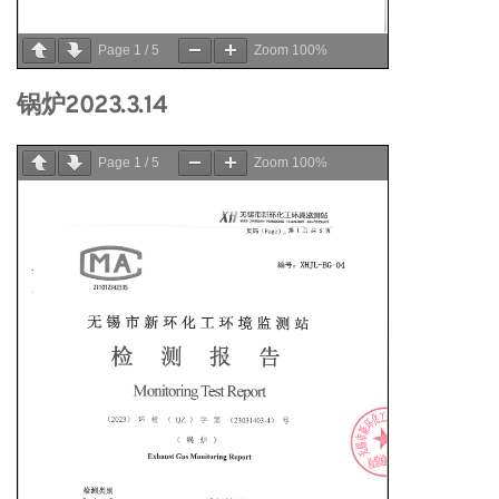
Page
1
/
5
Zoom
100%
锅炉2023.3.14
Page
1
/
5
Zoom
100%