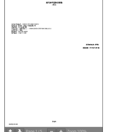
Page
1
/
5
Zoom
100%