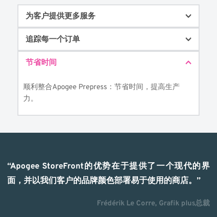
为客户提供更多服务
追踪每一个订单
通过建立直观的移动响应在线商店来扩大你的客户群。
允许您的客户自己轻松定制他们的产品，而无需投资人员
团队。
节省时间
获得订单状态的即时反馈和信息。
顺利整合Apogee Prepress：节省时间，提高生产
力。
“Apogee StoreFront的优势在于提供了一个现代的界
面，并以我们客户的品牌颜色部署易于使用的商店。
”
Frédérik Le Corre, Grafik plus总裁